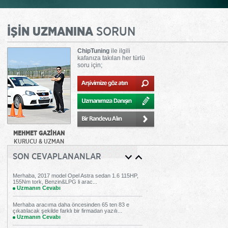
İŞİN UZMANINA
SORUN
ChipTuning
ile ilgili
kafanıza takılan her türlü
soru için;
MEHMET GAZİHAN
KURUCU & UZMAN
SON CEVAPLANANLAR
Merhaba, 2017 model Opel Astra sedan 1.6 115HP,
155Nm tork, Benzin&LPG li arac...
Uzmanın Cevabı
Merhaba aracıma daha öncesinden 65 ten 83 e
çıkatılacak şekilde farklı bir firmadan yazılı...
Uzmanın Cevabı