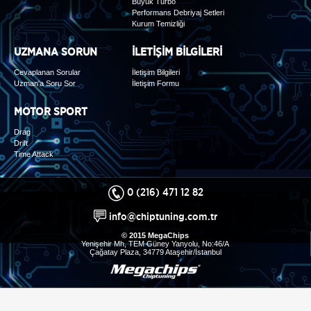
Büyük Turbo
Performans Debriyaj Setleri
Kurum Temizliği
UZMANA SORUN
İLETİŞİM BİLGİLERİ
Cevaplanan Sorular
İletişim Bilgileri
Uzman'a Soru Sor
İletişim Formu
MOTOR SPORT
Drag
Drift
Time Attack
0 (216) 471 12 82
info@chiptuning.com.tr
© 2015 MegaChips
Yenişehir Mh, TEM Güney Yanyolu, No:46/A
Çağatay Plaza, 34779 Ataşehir/İstanbul