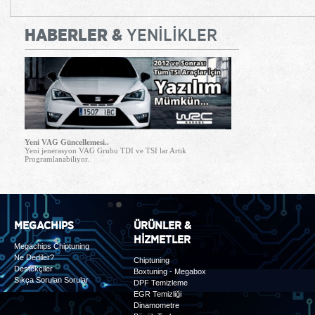
HABERLER &
YENİLİKLER
Yeni VAG Güncellemesi..
Yeni jenerasyon VAG Grubu TDI ve TSI lar Artık
Programlanabiliyor.
1
2
MEGACHIPS
ÜRÜNLER &
HİZMETLER
Megachips Chiptuning
Ne Dediler?
Chiptuning
Destekçiler
Boxtuning - Megabox
Sıkça Sorulan Sorular
DPF Temizleme
EGR Temizliği
Dinamometre