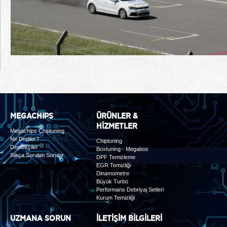
MEGACHIPS
ÜRÜNLER &
HİZMETLER
Megachips Chiptuning
Ne Dediler?
Chiptuning
Destekçiler
Boxtuning - Megabox
Sıkça Sorulan Sorular
DPF Temizleme
EGR Temizliği
Dinamometre
Büyük Turbo
Performans Debriyaj Setleri
Kurum Temizliği
UZMANA SORUN
İLETİŞİM BİLGİLERİ