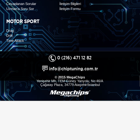
Cevaplanan Sorular
İletişim Bilgileri
Uzman'a Soru Sor
İletişim Formu
MOTOR SPORT
Drag
Drift
Time Attack
0 (216) 471 12 82
info@chiptuning.com.tr
© 2015 MegaChips
Yenişehir Mh, TEM Güney Yanyolu, No:46/A
Çağatay Plaza, 34779 Ataşehir/İstanbul