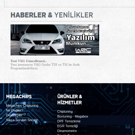
HABERLER &
YENİLİKLER
Yeni VAG Güncellemesi..
Yeni jenerasyon VAG Grubu TDI ve TSI lar Artık
Programlanabiliyor.
1
2
MEGACHIPS
ÜRÜNLER &
HİZMETLER
Megachips Chiptuning
Ne Dediler?
Chiptuning
Destekçiler
Boxtuning - Megabox
Sıkça Sorulan Sorular
DPF Temizleme
EGR Temizliği
Dinamometre