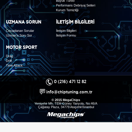
Büyük Turbo
Performans Debriyaj Setleri
Kurum Temizliği
UZMANA SORUN
İLETİŞİM BİLGİLERİ
Cevaplanan Sorular
İletişim Bilgileri
Uzman'a Soru Sor
İletişim Formu
MOTOR SPORT
Drag
Drift
Time Attack
0 (216) 471 12 82
info@chiptuning.com.tr
© 2015 MegaChips
Yenişehir Mh, TEM Güney Yanyolu, No:46/A
Çağatay Plaza, 34779 Ataşehir/İstanbul