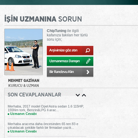
İŞİN UZMANINA
SORUN
ChipTuning
ile ilgili
kafanıza takılan her türlü
soru için;
MEHMET GAZİHAN
KURUCU & UZMAN
SON CEVAPLANANLAR
Merhaba, 2017 model Opel Astra sedan 1.6 115HP,
155Nm tork, Benzin&LPG li arac...
Uzmanın Cevabı
Merhaba aracıma daha öncesinden 65 ten 83 e
çıkatılacak şekilde farklı bir firmadan yazılı...
Uzmanın Cevabı