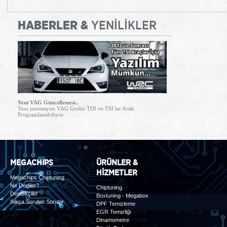
HABERLER &
YENİLİKLER
Yeni VAG Güncellemesi..
Yeni jenerasyon VAG Grubu TDI ve TSI lar Artık
Programlanabiliyor.
1
2
MEGACHIPS
ÜRÜNLER &
HİZMETLER
Megachips Chiptuning
Ne Dediler?
Chiptuning
Destekçiler
Boxtuning - Megabox
Sıkça Sorulan Sorular
DPF Temizleme
EGR Temizliği
Dinamometre