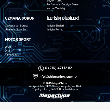
Büyük Turbo
Performans Debriyaj Setleri
Kurum Temizliği
UZMANA SORUN
İLETİŞİM BİLGİLERİ
Cevaplanan Sorular
İletişim Bilgileri
Uzman'a Soru Sor
İletişim Formu
MOTOR SPORT
Drag
Drift
Time Attack
0 (216) 471 12 82
info@chiptuning.com.tr
© 2015 MegaChips
Yenişehir Mh, TEM Güney Yanyolu, No:46/A
Çağatay Plaza, 34779 Ataşehir/İstanbul