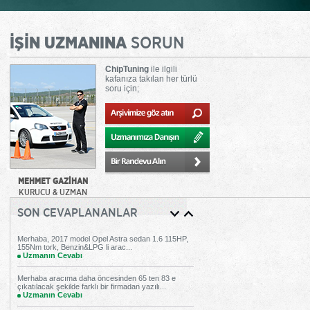
İŞİN UZMANINA
SORUN
ChipTuning
ile ilgili
kafanıza takılan her türlü
soru için;
MEHMET GAZİHAN
KURUCU & UZMAN
SON CEVAPLANANLAR
Merhaba, 2017 model Opel Astra sedan 1.6 115HP,
155Nm tork, Benzin&LPG li arac...
Uzmanın Cevabı
Merhaba aracıma daha öncesinden 65 ten 83 e
çıkatılacak şekilde farklı bir firmadan yazılı...
Uzmanın Cevabı